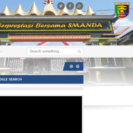



at Informasi dan Konseling Remaja) SMA Negeri 2 Metro ...
OGLE SEARCH