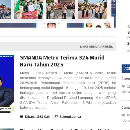
S
S
P
2
LIHAT SEMUA ARTIKEL
&
SMANDA Metro Terima 324 Murid
Baru Tahun 2025
AG
Metro – SMA Negeri 2 Metro (SMANDA Metro) resmi
menerima sebanyak 324 murid baru untuk tahun ajaran
Juma
2025/2026. Penerimaan peserta didik baru (PPDB) ini

1
berlangsung mulai tanggal 16 hingga 19 Juni 2025 melalui
'Jumat
)
berbagai jalur seleksi secara online dengan web yang
disediakan oleh Disdikbud Provinsi Lampung. Ketua SPMB
SMANDA Metro, Amar Fatkhalloh, S.Pd.I, menjelaskan
bahwa proses ...
Juma

0

Dibaca 1163 Kali

Selengkapnya
' Jum