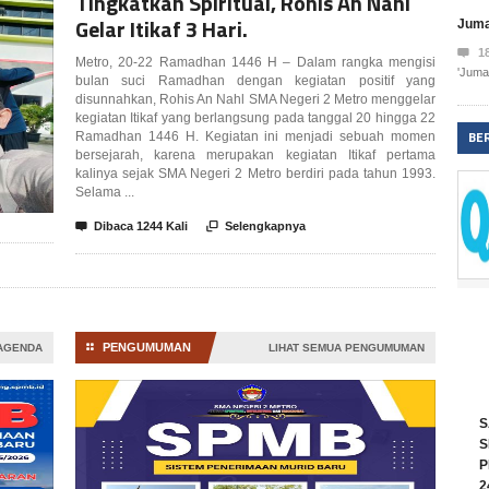
Tingkatkan Spiritual, Rohis An Nahl
Gelar Itikaf 3 Hari.
Juma

1
Metro, 20-22 Ramadhan 1446 H – Dalam rangka mengisi
'Jumat
bulan suci Ramadhan dengan kegiatan positif yang
disunnahkan, Rohis An Nahl SMA Negeri 2 Metro menggelar
kegiatan Itikaf yang berlangsung pada tanggal 20 hingga 22
BE
Ramadhan 1446 H. Kegiatan ini menjadi sebuah momen
bersejarah, karena merupakan kegiatan Itikaf pertama
kalinya sejak SMA Negeri 2 Metro berdiri pada tahun 1993.
Selama ...

Dibaca 1244 Kali

Selengkapnya
PENGUMUMAN
 AGENDA
⚏
LIHAT SEMUA PENGUMUMAN
S
S
P
2