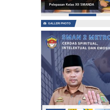
Pelepasan Kelas XII SMANDA
0
1
2
3
GALLERI PHOTO
📷
Pelepasan Kelas XII SMANDA