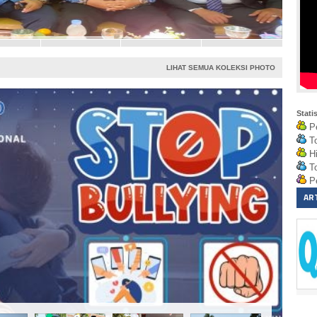
4
5
LIHAT SEMUA KOLEKSI PHOTO
Stati
Pe
To
Hi
To
Pe
AR