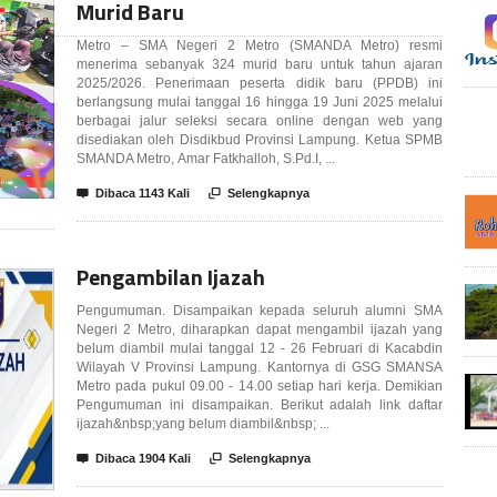
Murid Baru
Metro – SMA Negeri 2 Metro (SMANDA Metro) resmi
menerima sebanyak 324 murid baru untuk tahun ajaran
📷
2025/2026. Penerimaan peserta didik baru (PPDB) ini
VIDEO
berlangsung mulai tanggal 16 hingga 19 Juni 2025 melalui
berbagai jalur seleksi secara online dengan web yang
LIHAT
disediakan oleh Disdikbud Provinsi Lampung. Ketua SPMB
SEMUA
SMANDA Metro, Amar Fatkhalloh, S.Pd.I, ...
VIDEO

Dibaca 1143 Kali

Selengkapnya
Pengambilan Ijazah
Pengumuman. Disampaikan kepada seluruh alumni SMA
Negeri 2 Metro, diharapkan dapat mengambil ijazah yang
belum diambil mulai tanggal 12 - 26 Februari di Kacabdin
Wilayah V Provinsi Lampung. Kantornya di GSG SMANSA
Metro pada pukul 09.00 - 14.00 setiap hari kerja. Demikian
Pengumuman ini disampaikan. Berikut adalah link daftar
ijazah&nbsp;yang belum diambil&nbsp; ...

Dibaca 1904 Kali

Selengkapnya