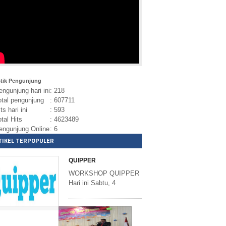
stik Pengunjung
ngunjung hari ini
: 218
tal pengunjung
: 607711
ts hari ini
: 593
tal Hits
: 4623489
ngunjung Online
: 6
TIKEL TERPOPULER
QUIPPER
WORKSHOP QUIPPER
Hari ini Sabtu, 4