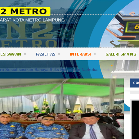
KESISWAAN
FASILITAS
INTERAKSI
GALERI SMA N 2
o Sosialisasikan Bahaya Seks Bebas dan Narkoba
Metro(17/02/2023)- Ekskul PIK-R (Pus
GO