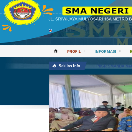
-
PROFIL
INFORMASI
⌂
Boliga Season VI
Sekilas Info
PIK-R SMANDA Metr