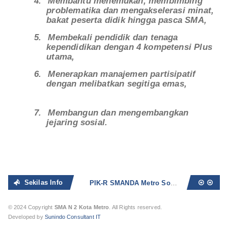
4.
Membantu menemukan, membimbing
problematika dan mengakselerasi minat,
bakat peserta didik hingga pasca SMA,
5.
Membekali pendidik dan tenaga
kependidikan dengan 4 kompetensi Plus
utama,
6.
Menerapkan manajemen partisipatif
dengan melibatkan segitiga emas,
7.
Membangun dan mengembangkan
jejaring sosial.
Sekilas Info
PIK-R SMANDA Metro Sosialisasikan Bahaya Seks Bebas dan Narkoba
© 2024 Copyright
SMA N 2 Kota Metro
. All Rights reserved.
Developed by
Sunindo Consultant IT