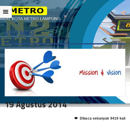
☰
VISI MISI
19 Agustus 2014
14:35:33 WIB
Dibaca sebanyak 9419 kali
